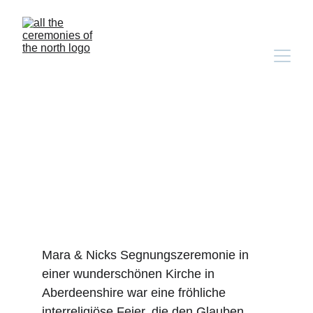
Mara & Nick's 
Interreligiöse Trauung in 
einer Kirche in 
Aberdeenshire
Mara & Nicks Segnungszeremonie in 
einer wunderschönen Kirche in 
Aberdeenshire war eine fröhliche 
interreligiöse Feier, die den Glauben 