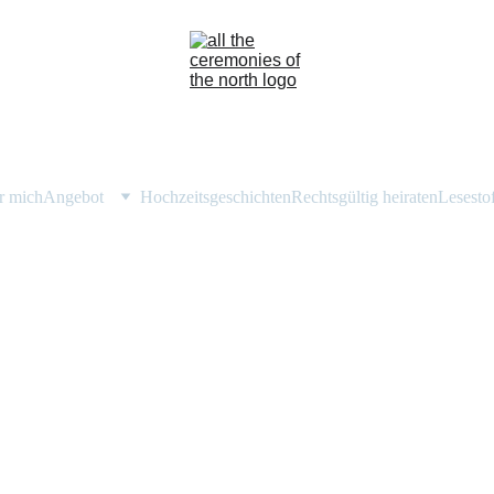
r mich
Angebot
Hochzeitsgeschichten
Rechtsgültig heiraten
Lesesto
echen — ganz ohne 
perfekte Worte